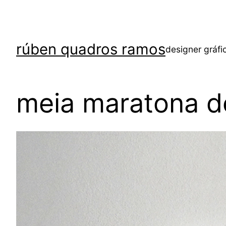
rúben quadros ramos
designer gráfi
meia maratona d