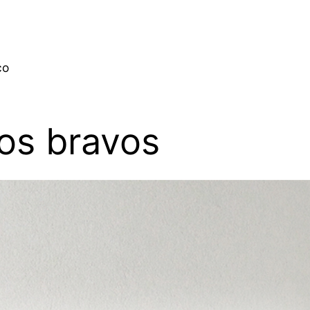
co
os bravos